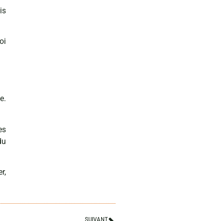
is
oi
e.
es
du
r,
SUIVANT