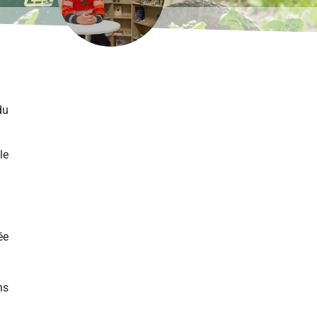
du
le
ée
ns