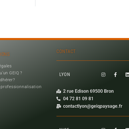
CONTACT
IONS
égales
qu'un GEIQ ?
LYON
dhérer?
 professionnalisation
2 rue Edison 69500 Bron
04 72 81 09 81
contactlyon@geiqpaysage.fr