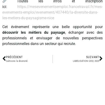
Toutes les infos et inscription
ici:
https://mesevenementsemploi.francetravail.fr/mes-
evenements-emploi/evenement/407440/la-diversite-dans-
les-metiers-du-paysagisme-nice
Cet événement représente une belle opportunité pour
découvrir les métiers du paysage
, échanger avec des
professionnels et envisager de nouvelles perspectives
professionnelles dans un secteur qui recrute.
PRÉCÉDENT
SUIVANT
Cultivons la diversité.
LABELISATION GEIQ 2025